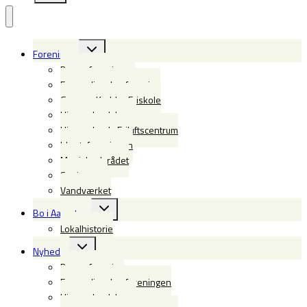
Skift
Foreninger
undermenu
Borgerforeningen
Forsamlingshusforening
Gregers Krabbe Friskole
Himmerlandsbyen
Himmerlands Friluftscentrum
Idrætsforeningen
Menighedsrådet
Seniorerne
Vandværket
Skift
Bo i Aarestrup
undermenu
Lokalhistorie
Skift
Nyheder
undermenu
Borgerforening
Forsamlingshusforeningen
Himmerlandsbyen