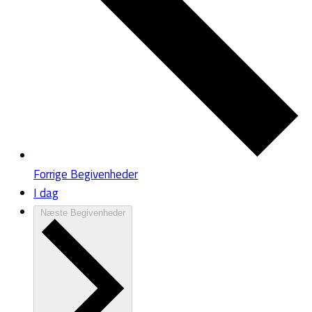
Forrige
Begivenheder
I dag
Næste
Begivenheder