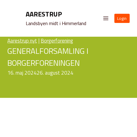
Fortsæt
til
AARESTRUP
Login
indhold
Landsbyen midt i Himmerland
Aarestrup nyt
|
Borgerforening
GENERALFORSAMLING I
BORGERFORENINGEN
16. maj 2024
26. august 2024