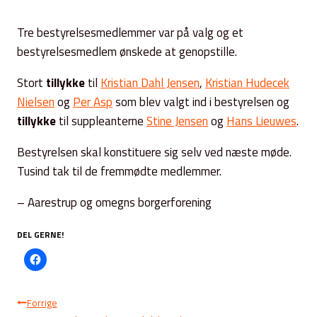
Tre bestyrelsesmedlemmer var på valg og et
bestyrelsesmedlem ønskede at genopstille.
Stort
tillykke
til
Kristian Dahl Jensen
,
Kristian Hudecek
Nielsen
og
Per Asp
som blev valgt ind i bestyrelsen og
tillykke
til suppleanterne
Stine Jensen
og
Hans Lieuwes
.
Bestyrelsen skal konstituere sig selv ved næste møde.
Tusind tak til de fremmødte medlemmer
.
– Aarestrup og omegns borgerforening
DEL GERNE!
Indlægsnavigation
Forrige