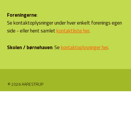
Foreningerne
:
Se kontaktoplysninger under hver enkelt forenings egen
side - eller hent samlet
kontaktliste her
.
Skolen / børnehaven
: Se
kontaktoplysninger her
.
© 2026 AARESTRUP
Skift
Foreninger
undermenu
Borgerforeningen
Forsamlingshusforening
Gregers Krabbe Friskole