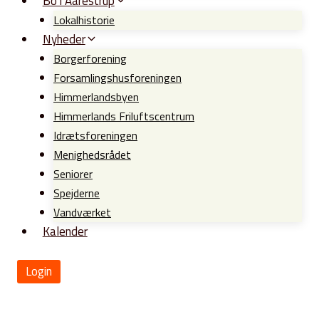
Bo i Aarestrup
Lokalhistorie
Nyheder
Borgerforening
Forsamlingshusforeningen
Himmerlandsbyen
Himmerlands Friluftscentrum
Idrætsforeningen
Menighedsrådet
Seniorer
Spejderne
Vandværket
Kalender
Login