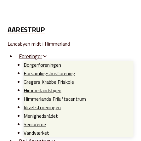
Fortsæt
til
indhold
AARESTRUP
Landsbyen midt i Himmerland
Foreninger
Borgerforeningen
Forsamlingshusforening
Gregers Krabbe Friskole
Himmerlandsbyen
Himmerlands Friluftscentrum
Idrætsforeningen
Menighedsrådet
Seniorerne
Vandværket