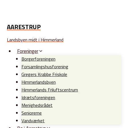
Fortsæt
til
indhold
AARESTRUP
Landsbyen midt i Himmerland
Foreninger
Borgerforeningen
Forsamlingshusforening
Gregers Krabbe Friskole
Himmerlandsbyen
Himmerlands Friluftscentrum
Idrætsforeningen
Menighedsrådet
Seniorerne
Vandværket