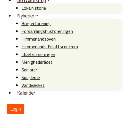
Bo i Aarestrup
Lokalhistorie
Nyheder
Borgerforening
Forsamlingshusforeningen
Himmerlandsbyen
Himmerlands Friluftscentrum
Idrætsforeningen
Menighedsrådet
Seniorer
Spejderne
Vandværket
Kalender
Login