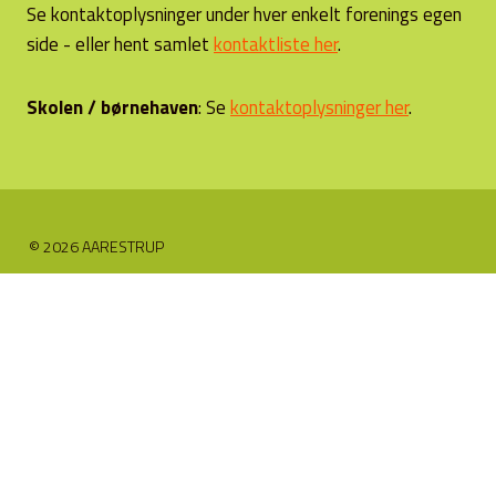
Se kontaktoplysninger under hver enkelt forenings egen
side - eller hent samlet
kontaktliste her
.
Skolen / børnehaven
: Se
kontaktoplysninger her
.
© 2026 AARESTRUP
Skift
Foreninger
undermenu
Borgerforeningen
Forsamlingshusforening
Gregers Krabbe Friskole
Himmerlandsbyen
Himmerlands Friluftscentrum
Idrætsforeningen