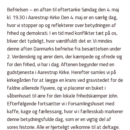
Befrielsen – en aften til eftertanke Søndag den 4. maj
kl. 19.30 i Aarestrup Kirke Den 4. maj er en særlig dag,
hvor vi stopper op og reflekterer over betydningen af
frihed og demokrati. I en tid med konflikter tæt på os,
bliver det tydeligt, hvor værdifuldt det er. Vi mindes
denne aften Danmarks befrielse fra besættelsen under
2. Verdenskrig og ærer dem, der kæmpede og ofrede sig
for den frihed, vi har i dag. Aftenen begynder med en
gudstjeneste i Aarestrup Kirke. Herefter samles vi på
kirkegården for at lægge en krans ved gravstedet for de
faldne allierede flyvere, og vi placerer en buket i
våbenhuset til ære for den lokale frihedskæmper John.
Efterfølgende fortsætter vi i Forsamlingshuset med
kaffe, kage og fællessang, hvor vi i fællesskab markerer
denne betydningsfulde dag, som er en vigtig del af
vores historie. Alle er hjerteligt velkomne til at deltage.