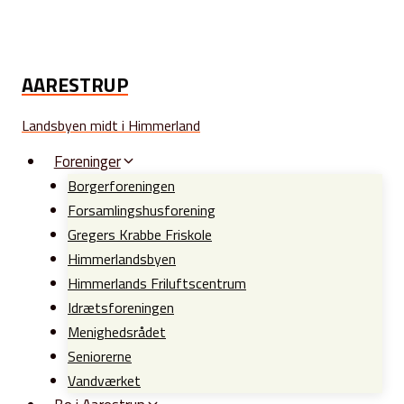
Fortsæt
til
indhold
AARESTRUP
Landsbyen midt i Himmerland
Foreninger
Borgerforeningen
Forsamlingshusforening
Gregers Krabbe Friskole
Himmerlandsbyen
Himmerlands Friluftscentrum
Idrætsforeningen
Menighedsrådet
Seniorerne
Vandværket