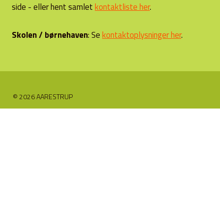
side - eller hent samlet
kontaktliste her
.
Skolen / børnehaven
: Se
kontaktoplysninger her
.
© 2026 AARESTRUP
Skift
Foreninger
undermenu
Borgerforeningen
Forsamlingshusforening
Gregers Krabbe Friskole
Himmerlandsbyen
Himmerlands Friluftscentrum
Idrætsforeningen
Menighedsrådet