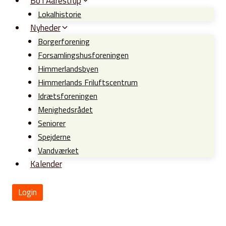
Bo i Aarestrup
Lokalhistorie
Nyheder
Borgerforening
Forsamlingshusforeningen
Himmerlandsbyen
Himmerlands Friluftscentrum
Idrætsforeningen
Menighedsrådet
Seniorer
Spejderne
Vandværket
Kalender
Login