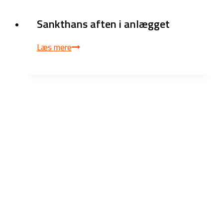
Sankthans aften i anlægget
Sankthans
Læs mere
aften
i
anlægget