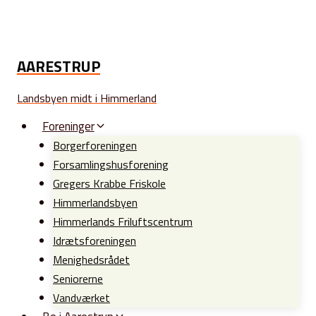
Fortsæt
til
indhold
AARESTRUP
Landsbyen midt i Himmerland
Foreninger
Borgerforeningen
Forsamlingshusforening
Gregers Krabbe Friskole
Himmerlandsbyen
Himmerlands Friluftscentrum
Idrætsforeningen
Menighedsrådet
Seniorerne
Vandværket