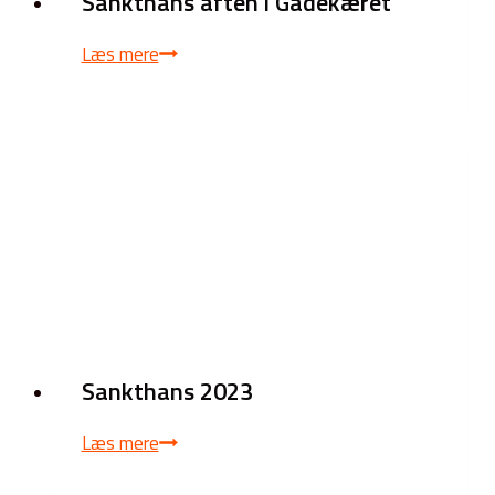
Sankthans aften i Gadekæret
Sankthans
Læs mere
aften
i
Gadekæret
Sankthans 2023
Sankthans
Læs mere
2023