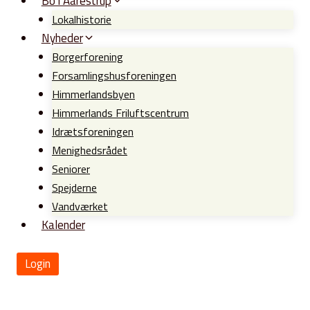
Bo i Aarestrup
Lokalhistorie
Nyheder
Borgerforening
Forsamlingshusforeningen
Himmerlandsbyen
Himmerlands Friluftscentrum
Idrætsforeningen
Menighedsrådet
Seniorer
Spejderne
Vandværket
Kalender
Login