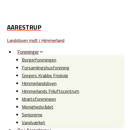
Fortsæt
til
indhold
AARESTRUP
Landsbyen midt i Himmerland
Foreninger
Borgerforeningen
Forsamlingshusforening
Gregers Krabbe Friskole
Himmerlandsbyen
Himmerlands Friluftscentrum
Idrætsforeningen
Menighedsrådet
Seniorerne
Vandværket