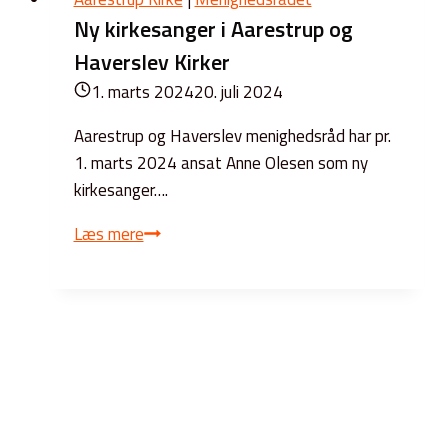
Ny kirkesanger i Aarestrup og
Haverslev Kirker
1. marts 2024
20. juli 2024
Aarestrup og Haverslev menighedsråd har pr.
1. marts 2024 ansat Anne Olesen som ny
kirkesanger….
Ny
Læs mere
kirkesanger
i
Aarestrup
og
Haverslev
Kirker