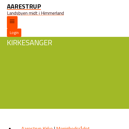
AARESTRUP
Landsbyen midt i Himmerland
Login
KIRKESANGER
Aarestrup Kirke
|
Menighedsrådet