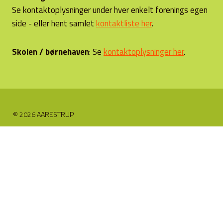
Se kontaktoplysninger under hver enkelt forenings egen
side - eller hent samlet
kontaktliste her
.
Skolen / børnehaven
: Se
kontaktoplysninger her
.
© 2026 AARESTRUP
Skift
Foreninger
undermenu
Borgerforeningen
Forsamlingshusforening
Gregers Krabbe Friskole
Himmerlandsbyen
Himmerlands Friluftscentrum