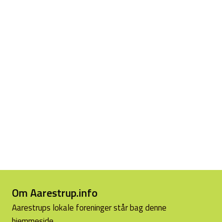
Om Aarestrup.info
Aarestrups lokale foreninger står bag denne
hjemmeside.