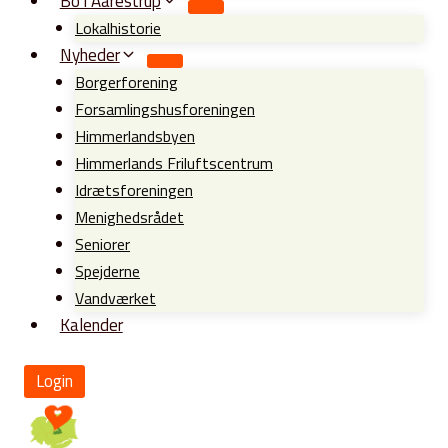
Bo i Aarestrup
Lokalhistorie
Nyheder
Borgerforening
Forsamlingshusforeningen
Himmerlandsbyen
Himmerlands Friluftscentrum
Idrætsforeningen
Menighedsrådet
Seniorer
Spejderne
Vandværket
Kalender
Login