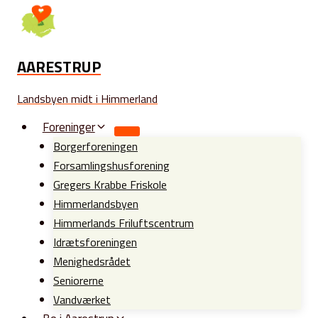
Fortsæt
til
indhold
AARESTRUP
Landsbyen midt i Himmerland
Foreninger
Borgerforeningen
Forsamlingshusforening
Gregers Krabbe Friskole
Himmerlandsbyen
Himmerlands Friluftscentrum
Idrætsforeningen
Menighedsrådet
Seniorerne
Vandværket