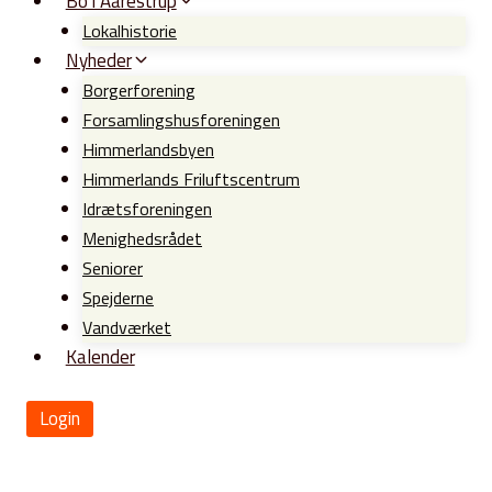
Bo i Aarestrup
Lokalhistorie
Nyheder
Borgerforening
Forsamlingshusforeningen
Himmerlandsbyen
Himmerlands Friluftscentrum
Idrætsforeningen
Menighedsrådet
Seniorer
Spejderne
Vandværket
Kalender
Login