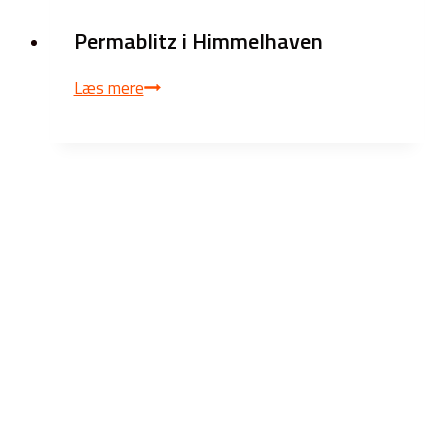
Permablitz i Himmelhaven
Permablitz
Læs mere
i
Himmelhaven