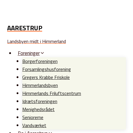
Fortsæt
til
indhold
AARESTRUP
Landsbyen midt i Himmerland
Foreninger
Borgerforeningen
Forsamlingshusforening
Gregers Krabbe Friskole
Himmerlandsbyen
Himmerlands Friluftscentrum
Idrætsforeningen
Menighedsrådet
Seniorerne
Vandværket