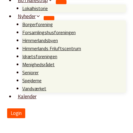
Bo i Aarestrup
Lokalhistorie
Nyheder
Borgerforening
Forsamlingshusforeningen
Himmerlandsbyen
Himmerlands Friluftscentrum
Idrætsforeningen
Menighedsrådet
Seniorer
Spejderne
Vandværket
Kalender
Login