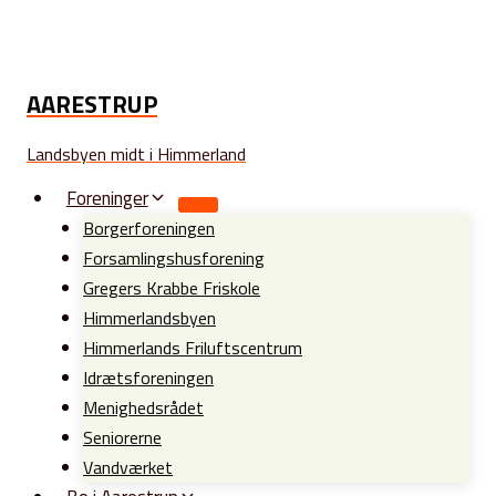
Fortsæt
til
indhold
AARESTRUP
Landsbyen midt i Himmerland
Foreninger
Borgerforeningen
Forsamlingshusforening
Gregers Krabbe Friskole
Himmerlandsbyen
Himmerlands Friluftscentrum
Idrætsforeningen
Menighedsrådet
Seniorerne
Vandværket