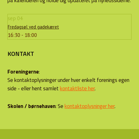
på kalenderen og holde dig opdateret på nyhedssiderne.
sep
04
Fredagsøl ved gadekæret
16:30 - 18:00
KONTAKT
Foreningerne
:
Se kontaktoplysninger under hver enkelt forenings egen
side - eller hent samlet
kontaktliste her
.
Skolen / børnehaven
: Se
kontaktoplysninger her
.