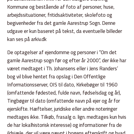
Kommune og bestående af foto af personer, huse,
arbejdssituationer, fritidsaktiviteter, skolefoto og
begivenheder fra det gamle Aarestrup Sogn. Denne
udgave er kun baseret på tekst, da eventuelle billeder
kan ses på arkiv.dk
De optagelser af ejendomme og personer i “Om det
gamle Aarestrup sogn før og efter år 2000”, der ikke har
været medtaget i Th. Johansens eller i Jens Randers’
bog vil blive hentet fra opslag i Den Offentlige
Informationsserver, OIS til dato, Kirkebøger til 1960
(omfattende fødested, fulde navn, fødselsdag og år),
Tingbøger til dato (omfattende navn på ejer og år for
ejerskifte. Hæftelser, juridiske eller andre noteringer
medtages ikke. Tilkøb, frasalg o. lign. medtages kun hvis
de har lokalhistorisk interesse) og informationer fra de
ildsjæle, der vil være nævnt i bogens efterskrift og hvad