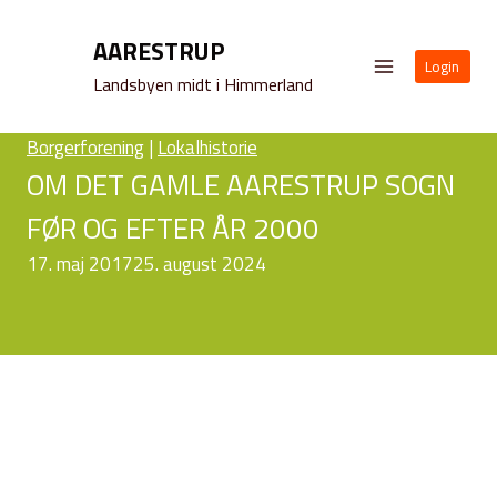
Fortsæt
til
AARESTRUP
Login
indhold
Landsbyen midt i Himmerland
Borgerforening
|
Lokalhistorie
OM DET GAMLE AARESTRUP SOGN
FØR OG EFTER ÅR 2000
17. maj 2017
25. august 2024