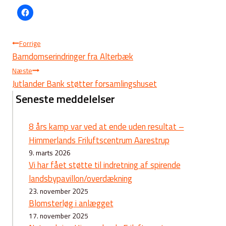
Indlægsnavigation
Forrige
Barndomserindringer fra Alterbæk
Næste
Jutlander Bank støtter forsamlingshuset
Seneste meddelelser
8 års kamp var ved at ende uden resultat –
Himmerlands Friluftscentrum Aarestrup
9. marts 2026
Vi har fået støtte til indretning af spirende
landsbypavillon/overdækning
23. november 2025
Blomsterløg i anlægget
17. november 2025