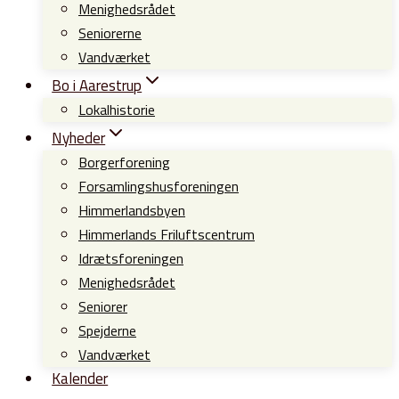
Menighedsrådet
Seniorerne
Vandværket
Bo i Aarestrup
Lokalhistorie
Nyheder
Borgerforening
Forsamlingshusforeningen
Himmerlandsbyen
Himmerlands Friluftscentrum
Idrætsforeningen
Menighedsrådet
Seniorer
Spejderne
Vandværket
Kalender