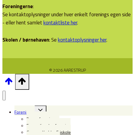
Foreningerne
:
Se kontaktoplysninger under hver enkelt forenings egen side
- eller hent samlet
kontaktliste her
.
Skolen / børnehaven
: Se
kontaktoplysninger her
.
© 2026 AARESTRUP
Skift
Foreninger
undermenu
Borgerforeningen
Forsamlingshusforening
Gregers Krabbe Friskole