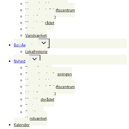
Himmerlandsbyen
Himmerlands Friluftscentrum
Idrætsforeningen
Menighedsrådet
Seniorerne
Vandværket
Skift
Bo i Aarestrup
undermenu
Lokalhistorie
Skift
Nyheder
undermenu
Borgerforening
Forsamlingshusforeningen
Himmerlandsbyen
Himmerlands Friluftscentrum
Idrætsforeningen
Menighedsrådet
Seniorer
Spejderne
Vandværket
Kalender