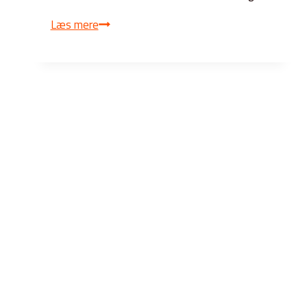
Generalforsamling
Læs mere
i
borgerforeningen