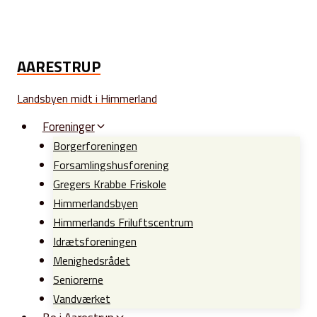
Fortsæt
til
indhold
AARESTRUP
Landsbyen midt i Himmerland
Foreninger
Borgerforeningen
Forsamlingshusforening
Gregers Krabbe Friskole
Himmerlandsbyen
Himmerlands Friluftscentrum
Idrætsforeningen
Menighedsrådet
Seniorerne
Vandværket