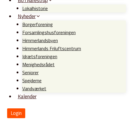
Bo i Aarestrup
Lokalhistorie
Nyheder
Borgerforening
Forsamlingshusforeningen
Himmerlandsbyen
Himmerlands Friluftscentrum
Idrætsforeningen
Menighedsrådet
Seniorer
Spejderne
Vandværket
Kalender
Login