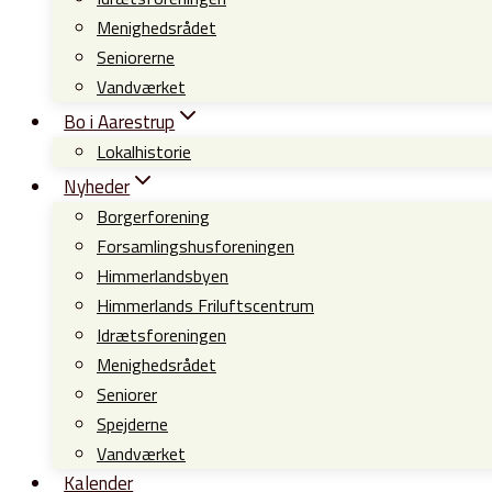
Menighedsrådet
Seniorerne
Vandværket
Bo i Aarestrup
Lokalhistorie
Nyheder
Borgerforening
Forsamlingshusforeningen
Himmerlandsbyen
Himmerlands Friluftscentrum
Idrætsforeningen
Menighedsrådet
Seniorer
Spejderne
Vandværket
Kalender